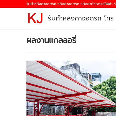
รับทำหลังคาจอดรถ หลังคาจอดรถ หลังคาที่จอดรถให้เช่า ราค
รับทำหลังคาจอดรถ โทร
ผลงานแกลลอรี่