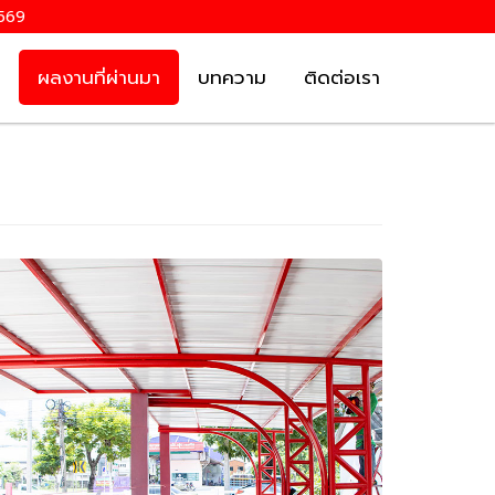
2569
ผลงานที่ผ่านมา
บทความ
ติดต่อเรา