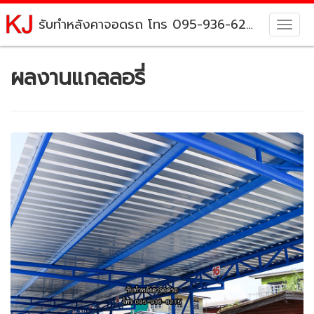
รับทำหลังคาจอดรถ โทร 095-936-6215
ผลงานแกลลอรี่