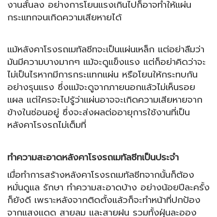
งานสั้นลง อย่างการโยนแรงเกินไปก็อาจทำให้แผ่น
กระแทกจนเกิดความเสียหายได้
แม้
หลังคาโรงรถเมทัลชีทจะเป็นแผ่นเหล็ก แต่อย่าลืมว่า
มันมีความบางมากๆ แม้จะดูแข็งแรง แต่ก็อย่าคิดว่าจะ
ไม่เป็นไรหากมีการกระแทกแผ่น หรือโยนให้กระทบกัน
อย่างรุนแรง ซึ่งแม้จะดูจากภายนอกแล้วไม่เห็นรอย
แผล แต่ใครจะไปรู้ว่าแผ่นอาจจะเกิดความเสียหายจาก
ข้างในซ่อนอยู่ ซึ่งจะส่งผลต่ออายุการใช้งานที่เป็น
หลังคาโรงรถไม่เต็มที่
ทำความสะอาด
หลังคาโรงรถเมทัลชีท
เป็นประจำ
เมื่อทำการสร้าง
หลังคาโรงรถเมทัลชีทจากนั้นก็ต้อง
หมั่นดูแล รักษา ทำความสะอาดบ้าง อย่างน้อยปีละครั้ง
ก็ยังดี เพราะหลังจากติดตั้งแล้วก็จะทำหน้าที่
ปกป้อง
จากแสงแดด สายลม และสายฝน รวมทั้งฝุ่นละออง