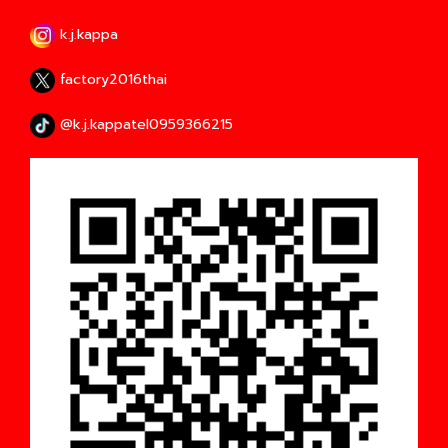
k.j.kappa
factory2016thai
@k.j.kappatel0959366215